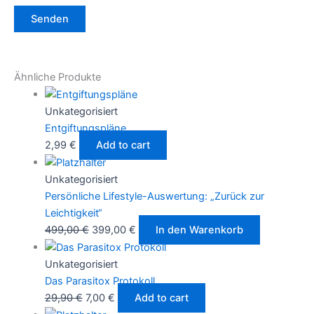
Ähnliche Produkte
Unkategorisiert
Entgiftungspläne
2,99
€
Add to cart
Unkategorisiert
Persönliche Lifestyle-Auswertung: „Zurück zur
Leichtigkeit“
499,00
€
399,00
€
In den Warenkorb
Unkategorisiert
Das Parasitox Protokoll
29,90
€
7,00
€
Add to cart