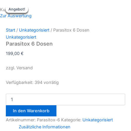
Parasitox
Zum
Ursprünglicher
Ursprünglicher
Ursprünglicher
Aktueller
Aktueller
Aktueller
6
Kurse
Angebot!
Angebot!
Angebot!
Angebot!
Angebot!
Angebot!
Inhalt
Preis
Preis
Preis
Preis
Preis
Preis
Dosen
Zur Auswertung
springen
war:
war:
war:
ist:
ist:
ist:
Menge
29,90 €
499,00 €
1.900,00 €
7,00 €.
399,00 €.
452,00 €.
Start
/
Unkategorisiert
/ Parasitox 6 Dosen
Unkategorisiert
Parasitox 6 Dosen
199,00
€
zzgl. Versand
Verfügbarkeit:
394 vorrätig
In den Warenkorb
Artikelnummer:
Parasitox-6
Kategorie:
Unkategorisiert
Zusätzliche Informationen