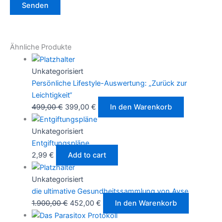
Ähnliche Produkte
Unkategorisiert
Persönliche Lifestyle-Auswertung: „Zurück zur
Leichtigkeit“
499,00
€
399,00
€
In den Warenkorb
Unkategorisiert
Entgiftungspläne
2,99
€
Add to cart
Unkategorisiert
die ultimative Gesundheitssammlung von Ayse
1.900,00
€
452,00
€
In den Warenkorb