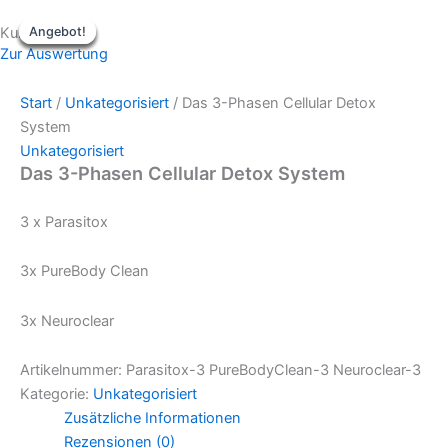
Zum
Ursprünglicher
Ursprünglicher
Ursprünglicher
Aktueller
Aktueller
Aktueller
Kurse
Angebot!
Angebot!
Angebot!
Angebot!
Angebot!
Angebot!
Inhalt
Preis
Preis
Preis
Preis
Preis
Preis
Zur Auswertung
springen
war:
war:
war:
ist:
ist:
ist:
29,90 €
499,00 €
1.900,00 €
7,00 €.
399,00 €.
452,00 €.
Start
/
Unkategorisiert
/ Das 3-Phasen Cellular Detox
System
Unkategorisiert
Das 3-Phasen Cellular Detox System
3 x Parasitox
3x PureBody Clean
3x Neuroclear
Artikelnummer:
Parasitox-3 PureBodyClean-3 Neuroclear-3
Kategorie:
Unkategorisiert
Zusätzliche Informationen
Rezensionen (0)